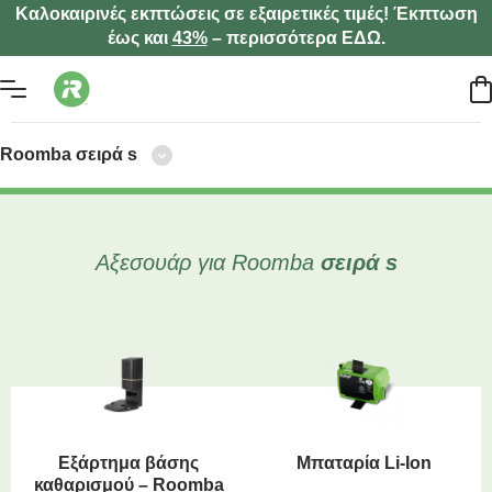
Καλοκαιρινές εκπτώσεις σε εξαιρετικές τιμές! Έκπτωση
έως και
43%
– περισσότερα ΕΔΩ.
Roomba
σειρά s
Αξεσουάρ για Roomba
σειρά s
Εξάρτημα βάσης
Μπαταρία Li-Ion
καθαρισμού – Roomba