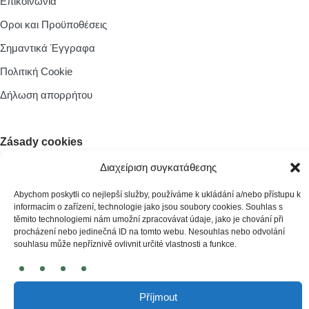
Επικοινωνία
Οροι και Προϋποθέσεις
Σημαντικά Έγγραφα
Πολιτική Cookie
Δήλωση απορρήτου
Zásady cookies
Διαχείριση συγκατάθεσης
Abychom poskytli co nejlepší služby, používáme k ukládání a/nebo přístupu k
informacím o zařízení, technologie jako jsou soubory cookies. Souhlas s
© 2026 irobot.cz All Rights Reserved
těmito technologiemi nám umožní zpracovávat údaje, jako je chování při
Webdesign by
Kennymax Visual Designer
procházení nebo jedinečná ID na tomto webu. Nesouhlas nebo odvolání
souhlasu může nepříznivě ovlivnit určité vlastnosti a funkce.
Developed by
PragueCoding.cz
Příjmout