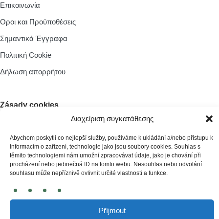
Επικοινωνία
Οροι και Προϋποθέσεις
Σημαντικά Έγγραφα
Πολιτική Cookie
Δήλωση απορρήτου
Zásady cookies
Διαχείριση συγκατάθεσης
Abychom poskytli co nejlepší služby, používáme k ukládání a/nebo přístupu k
informacím o zařízení, technologie jako jsou soubory cookies. Souhlas s
© 2026 irobot.cz All Rights Reserved
těmito technologiemi nám umožní zpracovávat údaje, jako je chování při
procházení nebo jedinečná ID na tomto webu. Nesouhlas nebo odvolání
Webdesign by
Kennymax Visual Designer
souhlasu může nepříznivě ovlivnit určité vlastnosti a funkce.
Developed by
PragueCoding.cz
Příjmout