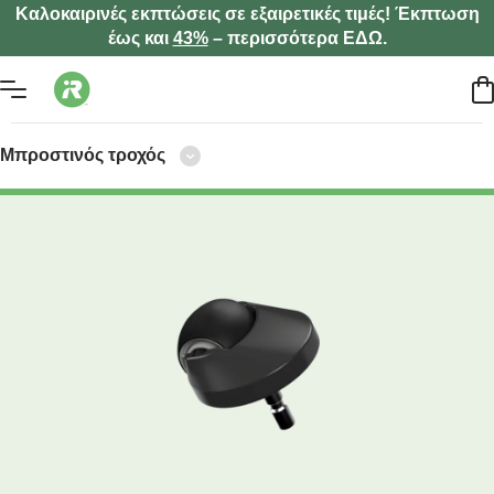
Καλοκαιρινές εκπτώσεις σε εξαιρετικές τιμές! Έκπτωση
έως και
43%
– περισσότερα ΕΔΩ.
Μπροστινός τροχός