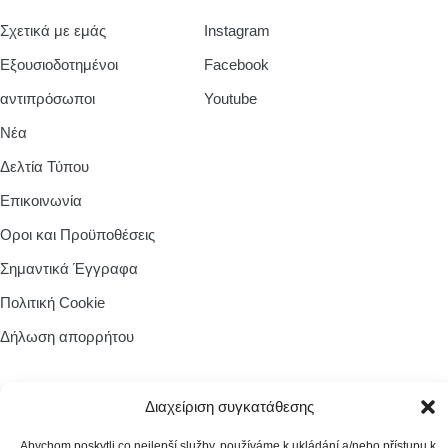
Σχετικά με εμάς
Instagram
Εξουσιοδοτημένοι
Facebook
αντιπρόσωποι
Youtube
Νέα
Δελτία Τύπου
Επικοινωνία
Οροι και Προϋποθέσεις
Σημαντικά Έγγραφα
Πολιτική Cookie
Δήλωση απορρήτου
Zásady cookies
Διαχείριση συγκατάθεσης
Abychom poskytli co nejlepší služby, používáme k ukládání a/nebo přístupu k