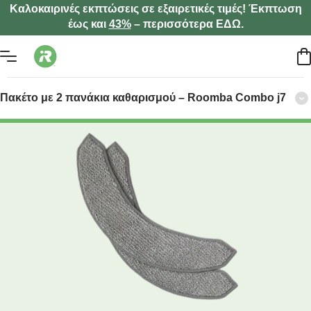
Καλοκαιρινές εκπτώσεις σε εξαιρετικές τιμές! Έκπτωση
έως και
43%
– περισσότερα ΕΔΩ.
Πακέτο με 2 πανάκια καθαρισμού – Roomba Combo j7