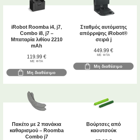
iRobot Roomba i4, j7,
Σταθμός αυτόματης
Combo i8, j7 –
απόρριψης iRobot®
Μπαταρία λιθίου 2210
σειρά j
mAh
449.99
€
ΜΕ ΦΠΑ
119.99
€
ΜΕ ΦΠΑ
Μη διαθέσιμο
Μη διαθέσιμο
Πακέτο με 2 πανάκια
Βούρτσες από
καθαρισμού – Roomba
καουτσούκ
Combo j7