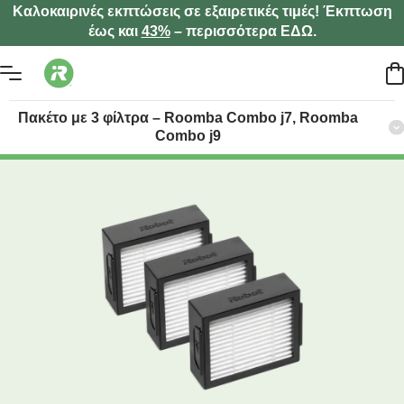
Καλοκαιρινές εκπτώσεις σε εξαιρετικές τιμές! Έκπτωση
έως και
43%
– περισσότερα ΕΔΩ.
Πακέτο με 3 φίλτρα – Roomba Combo j7, Roomba
Combo j9