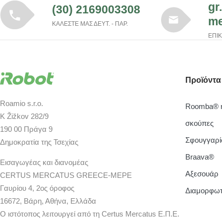
gr
(30) 2169003308
me
ΚΑΛΕΣΤΕ ΜΑΣ ΔΕΥΤ. - ΠΑΡ.
ΕΠΙ
Προϊόντα
Roamio s.r.o.
Roomba® η
K Žižkov 282/9
σκούπες
190 00 Πράγα 9
Σφουγγαρί
Δημοκρατία της Τσεχίας
Braava®
Εισαγωγέας και διανομέας
Aξεσουάρ
CERTUS MERCATUS GREECE-MEPE
Γαυρίου 4, 2ος όροφος
Διαμορφω
16672, Βάρη, Αθήνα, Ελλάδα
Ο ιστότοπος λειτουργεί από τη Certus Mercatus Ε.Π.Ε.