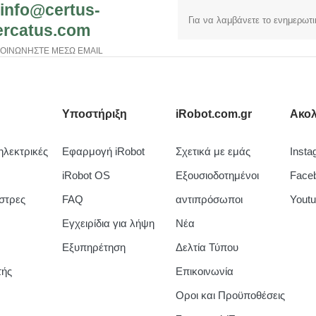
.info@certus-
rcatus.com
ΚΟΙΝΩΝΗΣΤΕ ΜΕΣΩ EMAIL
Υποστήριξη
iRobot.com.gr
Ακολ
λεκτρικές
Εφαρμογή iRobot
Σχετικά με εμάς
Insta
iRobot OS
Εξουσιοδοτημένοι
Face
στρες
FAQ
αντιπρόσωποι
Yout
Εγχειρίδια για λήψη
Νέα
Εξυπηρέτηση
Δελτία Τύπου
τής
Επικοινωνία
Οροι και Προϋποθέσεις