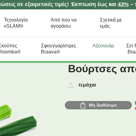
ώσεις σε εξαιρετικές τιμές! Έκπτωση έως και
43%
– 
Τεχνολογία
Από που να
Σχετικά με
vSLAM®
αγοράσω
εμάς
Σκούπες
Σφουγγαρίστρες
Aξεσουάρ
Σετ
Roomba®
Braava®
Bra
Βούρτσες απ
τεμάχια
Μη διαθέσιμο