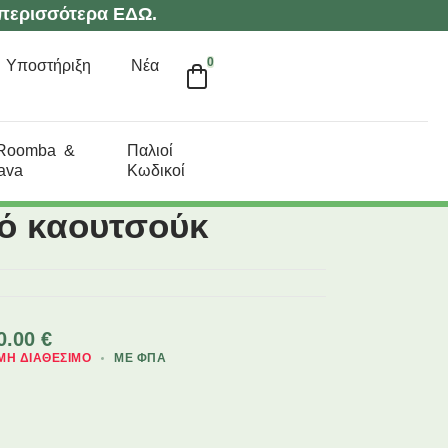
περισσότερα ΕΔΩ.
0
Υποστήριξη
Νέα
 Roomba &
Παλιοί
ava
Κωδικοί
ό καουτσούκ
0.00
€
ΜΗ ΔΙΑΘΈΣΙΜΟ
ΜΕ ΦΠΑ