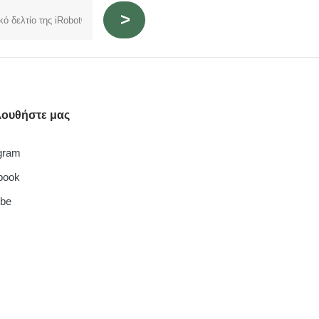
ουθήστε μας
gram
book
ube