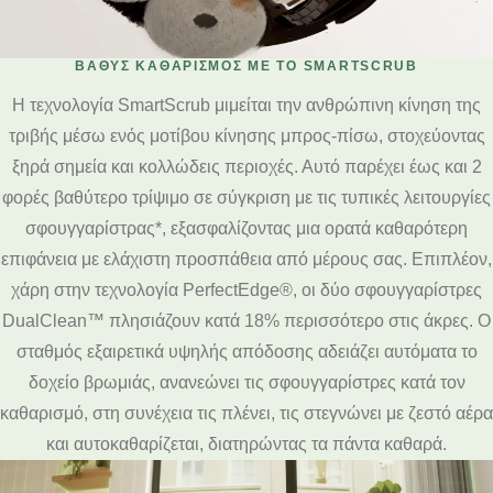
ΒΑΘΎΣ ΚΑΘΑΡΙΣΜΌΣ ΜΕ ΤΟ SMARTSCRUB
Η τεχνολογία SmartScrub μιμείται την ανθρώπινη κίνηση της
τριβής μέσω ενός μοτίβου κίνησης μπρος-πίσω, στοχεύοντας
ξηρά σημεία και κολλώδεις περιοχές. Αυτό παρέχει έως και 2
φορές βαθύτερο τρίψιμο σε σύγκριση με τις τυπικές λειτουργίες
σφουγγαρίστρας*, εξασφαλίζοντας μια ορατά καθαρότερη
επιφάνεια με ελάχιστη προσπάθεια από μέρους σας. Επιπλέον,
χάρη στην τεχνολογία PerfectEdge®, οι δύο σφουγγαρίστρες
DualClean™ πλησιάζουν κατά 18% περισσότερο στις άκρες. Ο
σταθμός εξαιρετικά υψηλής απόδοσης αδειάζει αυτόματα το
δοχείο βρωμιάς, ανανεώνει τις σφουγγαρίστρες κατά τον
καθαρισμό, στη συνέχεια τις πλένει, τις στεγνώνει με ζεστό αέρα
και αυτοκαθαρίζεται, διατηρώντας τα πάντα καθαρά.