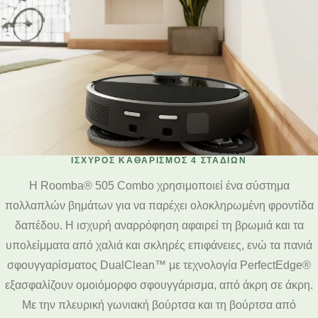
ΙΣΧΥΡΌΣ ΚΑΘΑΡΙΣΜΌΣ 4 ΣΤΑΔΊΩΝ
Η Roomba® 505 Combo χρησιμοποιεί ένα σύστημα
πολλαπλών βημάτων για να παρέχει ολοκληρωμένη φροντίδα
δαπέδου. Η ισχυρή αναρρόφηση αφαιρεί τη βρωμιά και τα
υπολείμματα από χαλιά και σκληρές επιφάνειες, ενώ τα πανιά
σφουγγαρίσματος DualClean™ με τεχνολογία PerfectEdge®
εξασφαλίζουν ομοιόμορφο σφουγγάρισμα, από άκρη σε άκρη.
Με την πλευρική γωνιακή βούρτσα και τη βούρτσα από