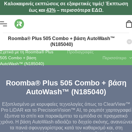
Καλοκαιρινές εκπτώσεις σε εξαιρετικές τιμές! Έκπτωση
έως και
43%
– περισσότερα ΕΔΩ.
Roomba® Plus 505 Combo + βάση AutoWash™
(N185040)
Σχετικά με τη Roomba® Plus
Προδιαγραφές
505 Combo + βάση
Περισσότερο
AutoWash™ (N185040)
Roomba® Plus 505 Combo + βάση
AutoWash™ (N185040)
Εξοπλισμένο με κορυφαίες τεχνολογίες όπως το ClearView™
Pro LiDAR και το PrecisionVision™ AI, το ρομπότ χαρτογραφεί
έξυπνα το σπίτι και παρακάμπτει τα εμπόδια σε πραγματικό
χρόνο. Η βάση AutoWash αδειάζει το δοχείο σκόνης, ανανεώνει
τα πανιά σφουγγαρίστρας κατά τον καθαρισμό και, στη