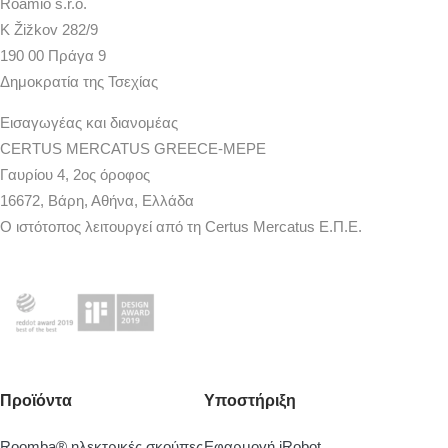
Roamio s.r.o.
K Žižkov 282/9
190 00 Πράγα 9
Δημοκρατία της Τσεχίας
Εισαγωγέας και διανομέας
CERTUS MERCATUS GREECE-MEPE
Γαυρίου 4, 2ος όροφος
16672, Βάρη, Αθήνα, Ελλάδα
Ο ιστότοπος λειτουργεί από τη Certus Mercatus Ε.Π.Ε.
Προϊόντα
Υποστήριξη
Roomba® ηλεκτρικές σκούπες
Εφαρμογή iRobot