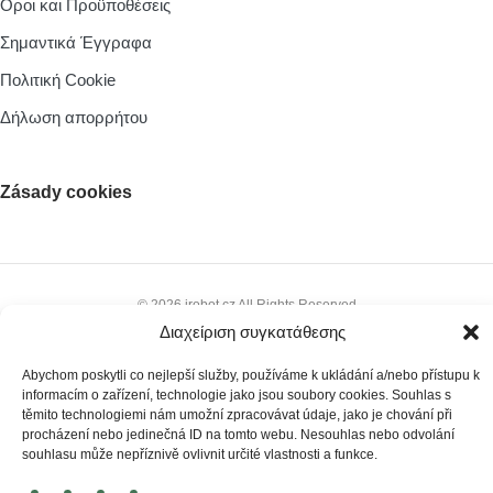
Οροι και Προϋποθέσεις
Σημαντικά Έγγραφα
Πολιτική Cookie
Δήλωση απορρήτου
Zásady cookies
© 2026 irobot.cz All Rights Reserved
Διαχείριση συγκατάθεσης
Webdesign by
Kennymax Visual Designer
Developed by
PragueCoding.cz
Abychom poskytli co nejlepší služby, používáme k ukládání a/nebo přístupu k
informacím o zařízení, technologie jako jsou soubory cookies. Souhlas s
těmito technologiemi nám umožní zpracovávat údaje, jako je chování při
procházení nebo jedinečná ID na tomto webu. Nesouhlas nebo odvolání
souhlasu může nepříznivě ovlivnit určité vlastnosti a funkce.