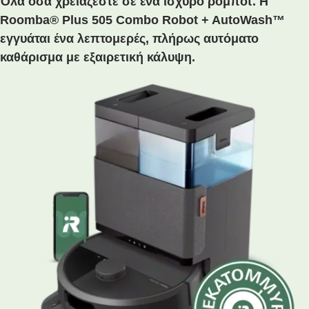
Όλα όσα χρειάζεστε σε ένα ισχυρό ρομπότ. Η
Roomba® Plus 505 Combo Robot + AutoWash™
εγγυάται ένα λεπτομερές, πλήρως αυτόματο
καθάρισμα με εξαιρετική κάλυψη.