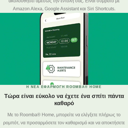
ακολουθήσει αμέσως την εντολή σας. Είναι συμβατό με
Amazon Alexa, Google Assistant και Siri Shortcuts.
Η ΝΈΑ ΕΦΑΡΜΟΓΉ ROOMBA® HOME
Τώρα είναι εύκολο να έχετε ένα σπίτι πάντα
καθαρό
Με το Roomba® Home, μπορείτε να ελέγξετε πλήρως το
ρομπότ, να προσαρμόσετε τον καθαρισμό και να αποκτήσετε