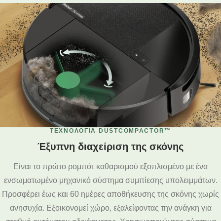
ΤΕΧΝΟΛΟΓΊΑ DUSTCOMPACTOR™
Έξυπνη διαχείριση της σκόνης
Είναι το πρώτο ρομπότ καθαρισμού εξοπλισμένο με ένα
ενσωματωμένο μηχανικό σύστημα συμπίεσης υπολειμμάτων.
Προσφέρει έως και 60 ημέρες αποθήκευσης της σκόνης χωρίς
ανησυχία. Εξοικονομεί χώρο, εξαλείφοντας την ανάγκη για