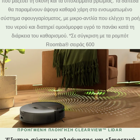
που μαζεύει τη σκόνη και τα υπολείμματα βρωμιάς. Τα δάπεδα
θα παραμένουν άψογα καθαρά χάρη στο ενσωματωμένο
σύστημα σφουγγαρίσματος, με μικρο-αντλία που ελέγχει τη ροή
του νερού και διατηρεί ομοιόμορφα υγρό το πανάκι κατά τη
διάρκεια του καθαρισμού. *Σε σύγκριση με τα ρομπότ
Roomba® σειράς 600
ΠΡΟΗΓΜΈΝΗ ΠΛΟΉΓΗΣΗ CLEARVIEW™ LIDAR
Έξυπνο σύστημα πλοήγησης και εξαιρετικά