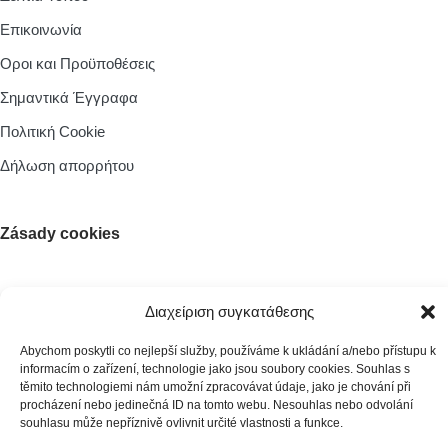
Επικοινωνία
Οροι και Προϋποθέσεις
Σημαντικά Έγγραφα
Πολιτική Cookie
Δήλωση απορρήτου
Zásady cookies
Διαχείριση συγκατάθεσης
© 2026 irobot.cz All Rights Reserved
Abychom poskytli co nejlepší služby, používáme k ukládání a/nebo přístupu k
Webdesign by
Kennymax Visual Designer
informacím o zařízení, technologie jako jsou soubory cookies. Souhlas s
Developed by
PragueCoding.cz
těmito technologiemi nám umožní zpracovávat údaje, jako je chování při
procházení nebo jedinečná ID na tomto webu. Nesouhlas nebo odvolání
souhlasu může nepříznivě ovlivnit určité vlastnosti a funkce.