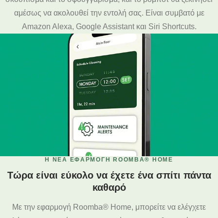
αμέσως να ακολουθεί την εντολή σας. Είναι συμβατό με
Amazon Alexa, Google Assistant και Siri Shortcuts.
Η ΝΈΑ ΕΦΑΡΜΟΓΉ ROOMBA® HOME
Τώρα είναι εύκολο να έχετε ένα σπίτι πάντα
καθαρό
Με την εφαρμογή Roomba® Home, μπορείτε να ελέγχετε