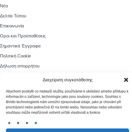
Νέα
Δελτία Τύπου
Επικοινωνία
Οροι και Προϋποθέσεις
Σημαντικά Έγγραφα
Πολιτική Cookie
Δήλωση απορρήτου
Διαχείριση συγκατάθεσης
Zásady cookies
Abychom poskytli co nejlepší služby, používáme k ukládání a/nebo přístupu k
informacím o zařízení, technologie jako jsou soubory cookies. Souhlas s
těmito technologiemi nám umožní zpracovávat údaje, jako je chování při
procházení nebo jedinečná ID na tomto webu. Nesouhlas nebo odvolání
souhlasu může nepříznivě ovlivnit určité vlastnosti a funkce.
© 2026 irobot.cz All Rights Reserved
Webdesign by
Kennymax Visual Designer
Developed by
PragueCoding.cz