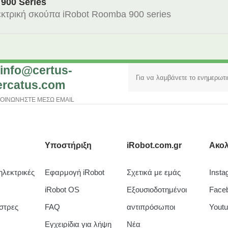
900 Series
λεκτρική σκούπα iRobot Roomba 900 series
.info@certus-
rcatus.com
ΚΟΙΝΩΝΗΣΤΕ ΜΕΣΩ EMAIL
Υποστήριξη
iRobot.com.gr
Ακολ
λεκτρικές
Εφαρμογή iRobot
Σχετικά με εμάς
Insta
iRobot OS
Εξουσιοδοτημένοι
Face
στρες
FAQ
αντιπρόσωποι
Yout
Εγχειρίδια για λήψη
Νέα