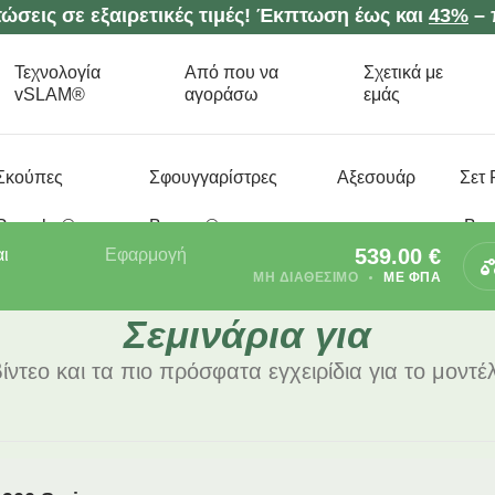
ώσεις σε εξαιρετικές τιμές! Έκπτωση έως και
43%
– 
Τεχνολογία
Από που να
Σχετικά με
vSLAM®
αγοράσω
εμάς
Σκούπες
Σφουγγαρίστρες
Aξεσουάρ
Σετ
Roomba®
Braava®
Bra
539.00
€
ι
Εφαρμογή
ΜΗ ΔΙΑΘΈΣΙΜΟ
ΜΕ ΦΠΑ
Σεμινάρια για
ίντεο και τα πιο πρόσφατα εγχειρίδια για το μον