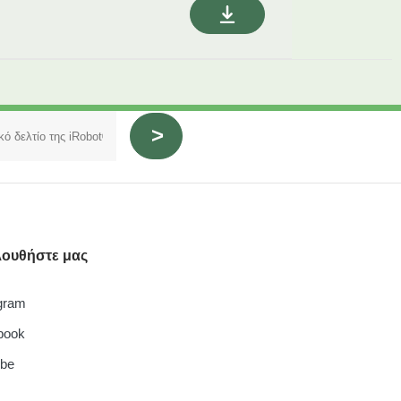
ουθήστε μας
gram
book
ube