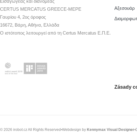
Εισαγωγέας και διανομέας
Aξεσουάρ
CERTUS MERCATUS GREECE-MEPE
Γαυρίου 4, 2ος όροφος
Διαμορφω
16672, Βάρη, Αθήνα, Ελλάδα
Ο ιστότοπος λειτουργεί από τη Certus Mercatus Ε.Π.Ε.
Zásady c
© 2026 irobot.cz All Rights Reserved
Webdesign by
Kennymax Visual Designer