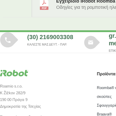
Εγχειρίδιο IRobot Roomba 
Οδηγίες για τη ρομποτική η
gr
(30) 2169003308
me
ΚΑΛΕΣΤΕ ΜΑΣ ΔΕΥΤ. - ΠΑΡ.
ΕΠΙ
Προϊόντα
Roamio s.r.o.
Roomba® η
K Žižkov 282/9
σκούπες
190 00 Πράγα 9
Σφουγγαρί
Δημοκρατία της Τσεχίας
Braava®