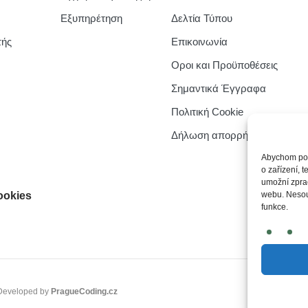
Εξυπηρέτηση
Δελτία Τύπου
τής
Επικοινωνία
Οροι και Προϋποθέσεις
Σημαντικά Έγγραφα
Πολιτική Cookie
Δήλωση απορρήτου
Abychom posk
o zařízení, 
umožní zprac
ookies
webu. Nesouh
funkce.
Developed by
PragueCoding.cz