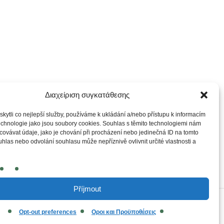
Διαχείριση συγκατάθεσης
ytli co nejlepší služby, používáme k ukládání a/nebo přístupu k informacím
technologie jako jsou soubory cookies. Souhlas s těmito technologiemi nám
ovávat údaje, jako je chování při procházení nebo jedinečná ID na tomto
las nebo odvolání souhlasu může nepříznivě ovlivnit určité vlastnosti a
Příjmout
Opt-out preferences
Οροι και Προϋποθέσεις