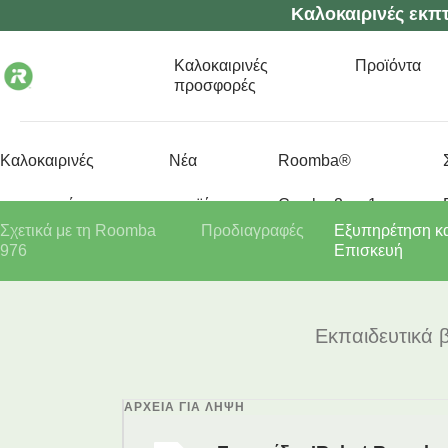
Καλοκαιρινές εκπτ
Καλοκαιρινές
Προϊόντα
προσφορές
Καλοκαιρινές
Νέα
Roomba®
προσφορές
προϊόντα
Combo 2 σε 1
Σχετικά με τη Roomba
Προδιαγραφές
Εξυπηρέτηση κα
976
Επισκευή
Εκπαιδευτικά β
ΑΡΧΕΊΑ ΓΙΑ ΛΉΨΗ