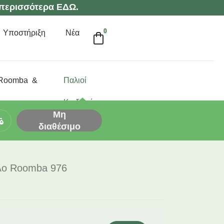
περισσότερα ΕΔΩ.
0
Υποστήριξη
Νέα
 Roomba &
Παλιοί
ava
Κωδικοί
Μη
διαθέσιμο
τέλο Roomba 976