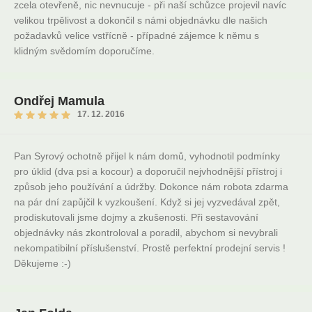
zcela otevřeně, nic nevnucuje - při naší schůzce projevil navíc
velikou trpělivost a dokončil s námi objednávku dle našich
požadavků velice vstřícně - případné zájemce k němu s
klidným svědomím doporučíme.
Ondřej Mamula
17. 12. 2016
Pan Syrový ochotně přijel k nám domů, vyhodnotil podmínky
pro úklid (dva psi a kocour) a doporučil nejvhodnější přístroj i
způsob jeho používání a údržby. Dokonce nám robota zdarma
na pár dní zapůjčil k vyzkoušení. Když si jej vyzvedával zpět,
prodiskutovali jsme dojmy a zkušenosti. Při sestavování
objednávky nás zkontroloval a poradil, abychom si nevybrali
nekompatibilní příslušenství. Prostě perfektní prodejní servis !
Děkujeme :-)