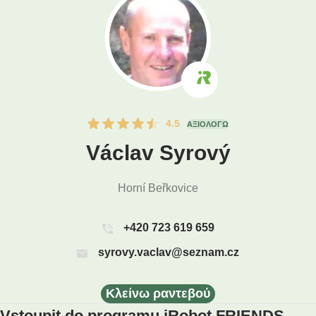
4.5
ΑΞΙΟΛΟΓΏ
Václav Syrový
Horní Beřkovice
+420 723 619 659
syrovy.vaclav@seznam.cz
Κλείνω ραντεβού
Vstoupit do programu iRobot FRIENDS