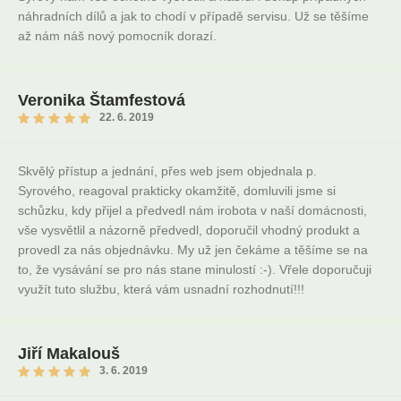
náhradních dílů a jak to chodí v případě servisu. Už se těšíme
až nám náš nový pomocník dorazí.
Veronika Štamfestová
22. 6. 2019
Skvělý přístup a jednání, přes web jsem objednala p.
Syrového, reagoval prakticky okamžitě, domluvili jsme si
schůzku, kdy přijel a předvedl nám irobota v naší domácnosti,
vše vysvětlil a názorně předvedl, doporučil vhodný produkt a
provedl za nás objednávku. My už jen čekáme a těšíme se na
to, že vysávání se pro nás stane minulostí :-). Vřele doporučuji
využít tuto službu, která vám usnadní rozhodnutí!!!
Jiří Makalouš
3. 6. 2019