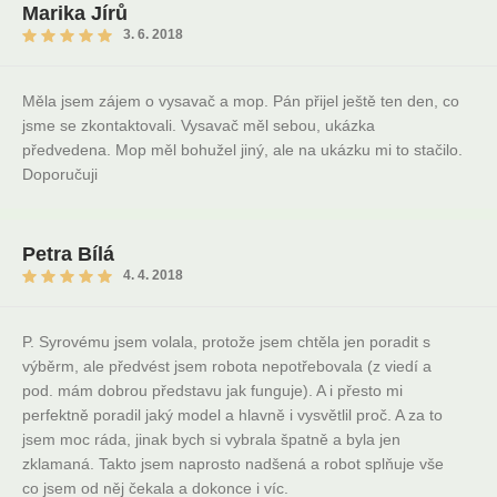
Marika Jírů
3. 6. 2018
Měla jsem zájem o vysavač a mop. Pán přijel ještě ten den, co
jsme se zkontaktovali. Vysavač měl sebou, ukázka
předvedena. Mop měl bohužel jiný, ale na ukázku mi to stačilo.
Doporučuji
Petra Bílá
4. 4. 2018
P. Syrovému jsem volala, protože jsem chtěla jen poradit s
výběrm, ale předvést jsem robota nepotřebovala (z viedí a
pod. mám dobrou představu jak funguje). A i přesto mi
perfektně poradil jaký model a hlavně i vysvětlil proč. A za to
jsem moc ráda, jinak bych si vybrala špatně a byla jen
zklamaná. Takto jsem naprosto nadšená a robot splňuje vše
co jsem od něj čekala a dokonce i víc.