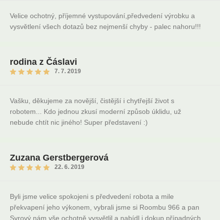
Velice ochotný, příjemné vystupování,předvedení výrobku a
vysvětlení všech dotazů bez nejmenší chyby - palec nahoru!!!
rodina z Čáslavi
7. 7. 2019
Vašku, děkujeme za novější, čistější i chytřejší život s
robotem... Kdo jednou zkusí moderní způsob úklidu, už
nebude chtít nic jiného! Super představení :)
Zuzana Gerstbergerová
22. 6. 2019
Byli jsme velice spokojeni s předvedení robota a mile
překvapení jeho výkonem, vybrali jsme si Roombu 966 a pan
Syrový nám vše ochotně vysvětlil a nabídl i dokup případných