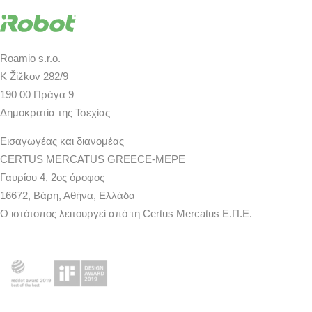
Roamio s.r.o.
K Žižkov 282/9
190 00 Πράγα 9
Δημοκρατία της Τσεχίας
Εισαγωγέας και διανομέας
CERTUS MERCATUS GREECE-MEPE
Γαυρίου 4, 2ος όροφος
16672, Βάρη, Αθήνα, Ελλάδα
Ο ιστότοπος λειτουργεί από τη Certus Mercatus Ε.Π.Ε.