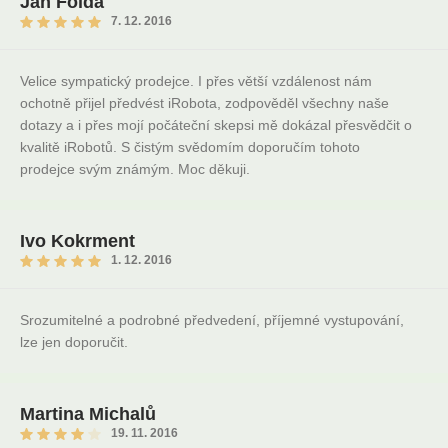
Jan Folda
7. 12. 2016
Velice sympatický prodejce. I přes větší vzdálenost nám
ochotně přijel předvést iRobota, zodpověděl všechny naše
dotazy a i přes mojí počáteční skepsi mě dokázal přesvědčit o
kvalitě iRobotů. S čistým svědomím doporučím tohoto
prodejce svým známým. Moc děkuji.
Ivo Kokrment
1. 12. 2016
Srozumitelné a podrobné předvedení, příjemné vystupování,
lze jen doporučit.
Martina Michalů
19. 11. 2016