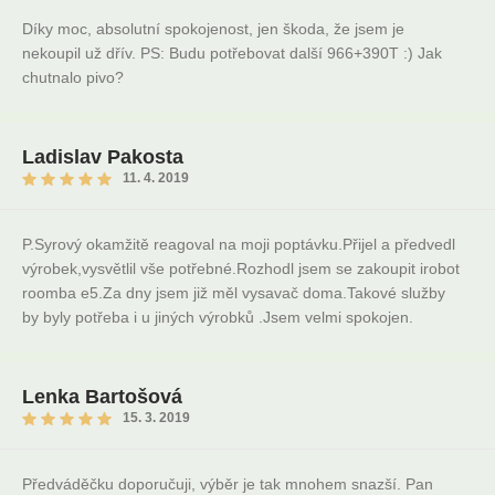
Díky moc, absolutní spokojenost, jen škoda, že jsem je
nekoupil už dřív. PS: Budu potřebovat další 966+390T :) Jak
chutnalo pivo?
Ladislav Pakosta
11. 4. 2019
P.Syrový okamžitě reagoval na moji poptávku.Přijel a předvedl
výrobek,vysvětlil vše potřebné.Rozhodl jsem se zakoupit irobot
roomba e5.Za dny jsem již měl vysavač doma.Takové služby
by byly potřeba i u jiných výrobků .Jsem velmi spokojen.
Lenka Bartošová
15. 3. 2019
Předváděčku doporučuji, výběr je tak mnohem snazší. Pan