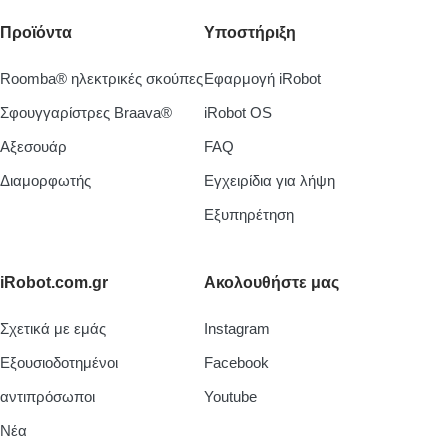
Προϊόντα
Υποστήριξη
Roomba® ηλεκτρικές σκούπες
Εφαρμογή iRobot
Σφουγγαρίστρες Braava®
iRobot OS
Aξεσουάρ
FAQ
Διαμορφωτής
Εγχειρίδια για λήψη
Εξυπηρέτηση
iRobot.com.gr
Ακολουθήστε μας
Σχετικά με εμάς
Instagram
Εξουσιοδοτημένοι
Facebook
αντιπρόσωποι
Youtube
Νέα