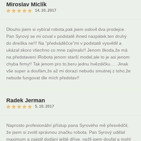
Miroslav Miclík
14. 10. 2017
Dlouho jsem si vybíral robota,pak jsem oslovil dva prodejce.
Pan Syrový se mi ozval v podstatě ihned nazpátek,ten druhý
do dneška ne!!! Na "předváděčce"mi v podstatě vysvětlil a
ukázal skoro všechno co mne zajímalo!! Jenom škoda,že má
na představení iRobota jenom starší model,ale to je asi jenom
chyba firmy!! Tak jenom pro to,beru jednu hvězdičku..... Jinak
vše super a doufám,že až mi dorazí nebudu smutnej z toho,že
nebude fungovat dle mích představ!!
Radek Jerman
5. 10. 2017
Naprosto profesionální přístup pana Syrového mě přesvědčil,
že jsem si zvolil správnou značku robota. Pan Syrový udělal
maximum a zajistil dodání ještě dříve, nežli jsem doufal a mohl