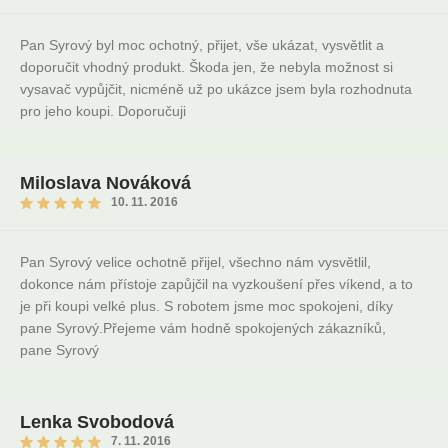
Pan Syrový byl moc ochotný, přijet, vše ukázat, vysvětlit a
doporučit vhodný produkt. Škoda jen, že nebyla možnost si
vysavač vypůjčit, nicméně už po ukázce jsem byla rozhodnuta
pro jeho koupi. Doporučuji
Miloslava Nováková
10. 11. 2016
Pan Syrový velice ochotně přijel, všechno nám vysvětlil,
dokonce nám přístoje zapůjčil na vyzkoušení přes víkend, a to
je při koupi velké plus. S robotem jsme moc spokojeni, díky
pane Syrový.Přejeme vám hodně spokojených zákazníků,
pane Syrový
Lenka Svobodová
7. 11. 2016