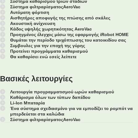
Σύστημα καθαρισμού τριών σταδίων
Σύστημα φιλτραρίσματοςAeroVac
Αυτόματη φόρτιση
Αισθητήρες αποφυγής της πτώσης από σκάλες
Ακουστική ανίχνευση
Κάδος υψηλής χωρητικότητας AeroVac
Προηγμένος έλεγχος μέσω της εφαρμογής iRobot HOME
Θυμάται την περίοδο τριχόπτωσης του κατοικιδίου σας
Συμβουλες για την εποχή της γύρης
Προτείνει προγράμματα καθαρισμού
Θα καθαρίσει ενώ εσείς λείπετε
Βασικές λειτουργίες
Λειτουργία προγραμματισμού ωρών καθαρισμού
Καθάρισμα όλων των τύπων δαπέδου
Li-Ion Μπαταρία
Ένα σύστημα σχεδιασμένο για να εμποδίζει το ρομπότ να
μπερδεύεται στα καλώδια
Σύστημα φιλτραρίσματοςAeroVac