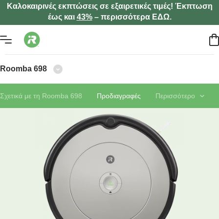
Καλοκαιρινές εκπτώσεις σε εξαιρετικές τιμές! Έκπτωση
έως και
43%
– περισσότερα ΕΔΩ.
Roomba 698
Σχετικά με τη Roomba 698
Προδιαγραφές
Περισσότερο